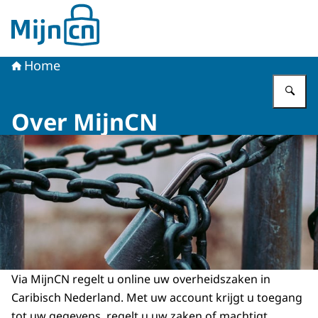
Naar de homepage van MijnCN
Home
Vu
Over MijnCN
Via MijnCN regelt u online uw overheidszaken in
Caribisch Nederland. Met uw account krijgt u toegang
tot uw gegevens, regelt u uw zaken of machtigt