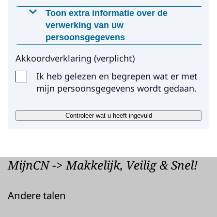
Toon extra informatie over de
verwerking van uw
persoonsgegevens
Waarom worden deze gegevens
Akkoordverklaring
(
verplicht
)
gevraagd?
Ik heb gelezen en begrepen wat er met
Wij gebruiken uw gegevens, met uw
mijn persoonsgegevens wordt gedaan.
toestemming, omdat wij anders niet in
staat zijn om uw vraag te beantwoorden
Controleer wat u heeft ingevuld
Op welke manier worden uw gegevens
verwerkt?
Wij gebruiken uw gegevens om uw vraag te
MijnCN -> Makkelijk, Veilig & Snel!
beantwoorden. Uw vraag wordt door onze
eigen medewerkers beantwoord. Uw
Andere talen
gegevens worden niet met derden gedeeld.
Hoelang bewaren wij uw gegevens?