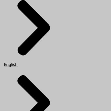
Zodra wij uw vraag hebben beantwoord
worden uw gegevens uit onze systemen
verwijderd.
Wat zijn uw rechten?
Meer informatie over uw rechten vindt u op
de pagina
'Privacy' (link opent in nieuw
tabblad)
.
English