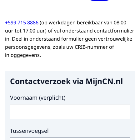
+599 715 8886
(op werkdagen bereikbaar van 08:00
uur tot 17:00 uur) of vul onderstaand contactformulier
in. Deel in onderstaand formulier geen vertrouwelijke
persoonsgegevens, zoals uw CRIB-nummer of
inloggegevens.
Contactverzoek via MijnCN.nl
Hier niets invullen a.u.b.
Voornaam
(
verplicht
)
Tussenvoegsel