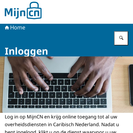
Naar de homepage van MijnCN
Home
Vu
Inloggen
Log in op MijnCN en krijg online toegang tot al uw
overheidsdiensten in Caribisch Nederland. Nadat u
bent ingelogd, klikt u op de dienst waarvoor u uw