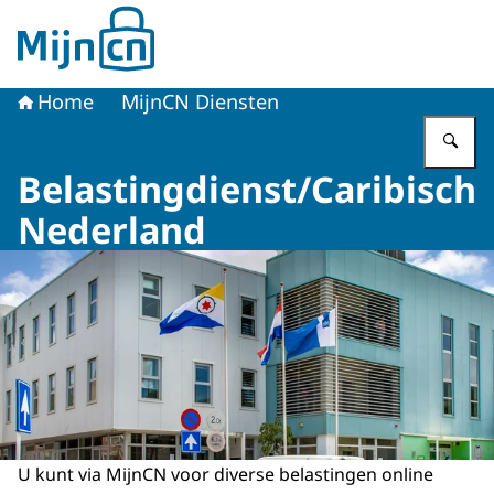
Naar de homepage van MijnCN
Home
MijnCN Diensten
Vu
Belastingdienst/Caribisch
Nederland
U kunt via MijnCN voor diverse belastingen online