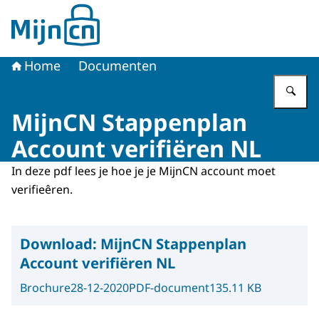
Naar de homepage van MijnCN
Home
Documenten
Vu
MijnCN Stappenplan
Account verifiëren NL
In deze pdf lees je hoe je je MijnCN account moet
verifieêren.
Download:
MijnCN Stappenplan
Account verifiëren NL
Brochure
28-12-2020
PDF-document
135.11 KB