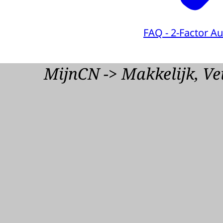
FAQ - 2-Factor Au
MijnCN -> Makkelijk, Vei