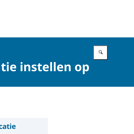
Vul in wat 
ie instellen op
catie