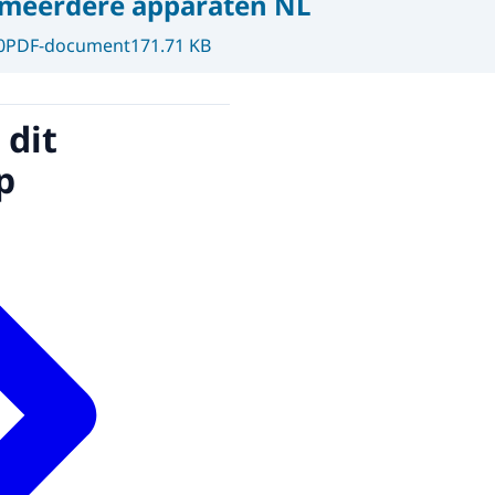
p meerdere apparaten NL
0
PDF-document
171.71 KB
 dit
p