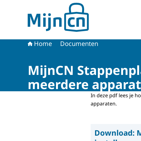
Naar de homepage van MijnCN
Home
Documenten
MijnCN Stappenpla
meerdere appara
In deze pdf lees je h
apparaten.
Download:
M