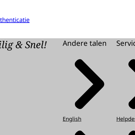
thenticatie
lig & Snel!
Andere talen
Servi
English
Helpde