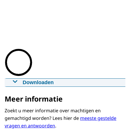
Downloaden
Gemachtigd worden bij MijnCN
29-12-2020
mp4
14,5 MB
Meer informatie
Download
Zoekt u meer informatie over machtigen en
gemachtigd worden? Lees hier de
meeste gestelde
Ondertiteling
vragen en antwoorden
.