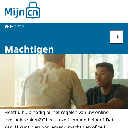
Naar de homepage van MijnCN
Home
Vu
Machtigen
Heeft u hulp nodig bij het regelen van uw online
overheidszaken? Of wilt u zelf iemand helpen? Dat
kan! U kunt hiervoor iemand machtigen of zelf