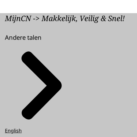
srt
1,5 KB
Download
MijnCN -> Makkelijk, Veilig & Snel!
Audiobeschrijving
Andere talen
mp3
28,7 MB
Download
English