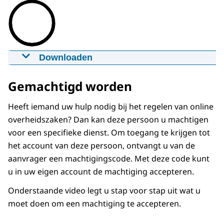
Downloaden
Iemand machtigen voor MijnCN
29-12-2020
mp4
16,5 MB
Gemachtigd worden
Download
Heeft iemand uw hulp nodig bij het regelen van online
overheidszaken? Dan kan deze persoon u machtigen
Ondertiteling
voor een specifieke dienst. Om toegang te krijgen tot
srt
1,8 KB
het account van deze persoon, ontvangt u van de
aanvrager een machtigingscode. Met deze code kunt
Download
u in uw eigen account de machtiging accepteren.
Audiobeschrijving
Onderstaande video legt u stap voor stap uit wat u
mp3
35 MB
moet doen om een machtiging te accepteren.
Download