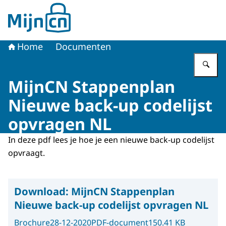
Naar de homepage van MijnCN
Home
Documenten
Vu
MijnCN Stappenplan
Nieuwe back-up codelijst
opvragen NL
In deze pdf lees je hoe je een nieuwe back-up codelijst
opvraagt.
Download:
MijnCN Stappenplan
Nieuwe back-up codelijst opvragen NL
Brochure
28-12-2020
PDF-document
150.41 KB