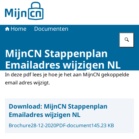
Naar de homepage van MijnCN
Home
Documenten
Vu
MijnCN Stappenplan
Emailadres wijzigen NL
In deze pdf lees je hoe je het aan MijnCN gekoppelde
email adres wijzigt.
Download:
MijnCN Stappenplan
Emailadres wijzigen NL
Brochure
28-12-2020
PDF-document
145.23 KB