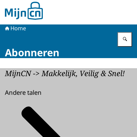
Naar de homepage van MijnCN
Home
Vu
Abonneren
MijnCN -> Makkelijk, Veilig & Snel!
Andere talen