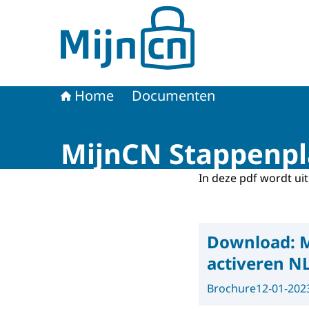
Naar de homepage van MijnCN
Home
Documenten
MijnCN Stappenpla
In deze pdf wordt ui
Download:
M
activeren N
Brochure
12-01-202