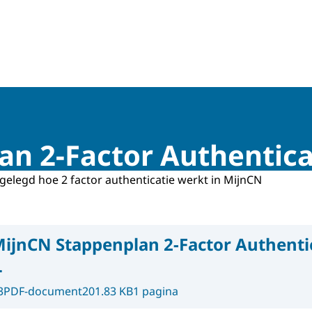
n 2-Factor Authentica
tgelegd hoe 2 factor authenticatie werkt in MijnCN
ijnCN Stappenplan 2-Factor Authenti
L
3
PDF-document
201.83 KB
1 pagina