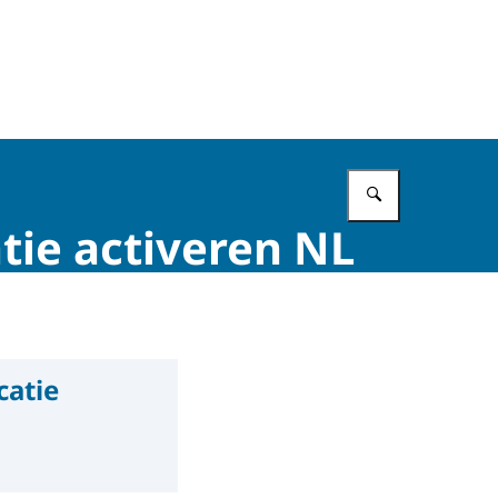
Vul in wat 
tie activeren NL
catie