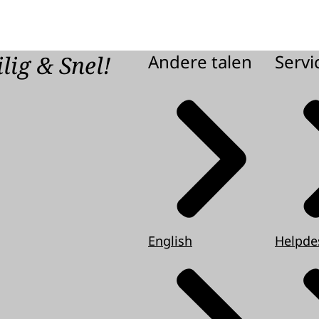
lig & Snel!
Andere talen
Servi
English
Helpde